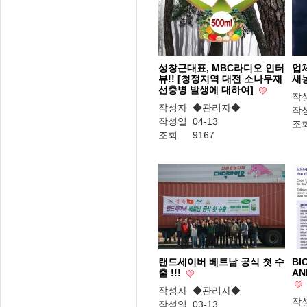
성창근대표, MBC라디오 인터
업체
뷰!! [청정지역 대전 소나무재
새
선충병 발생에 대하여]
작
작성자
◆관리자◆
작
작성일
04-13
조
조회
9167
랜드세이버 베트남 공식 첫 수
BI
출 !!!
AN
작성자
◆관리자◆
작
작성일
03-13