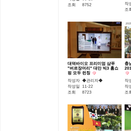
작
조회
8752
조
대덕바이오 프리미엄 샴푸
충
"버르장머리" 대만 빅3 홈쇼
20
핑 모두 런칭
작성자
◆관리자◆
작
작성일
11-22
작
조회
8723
조