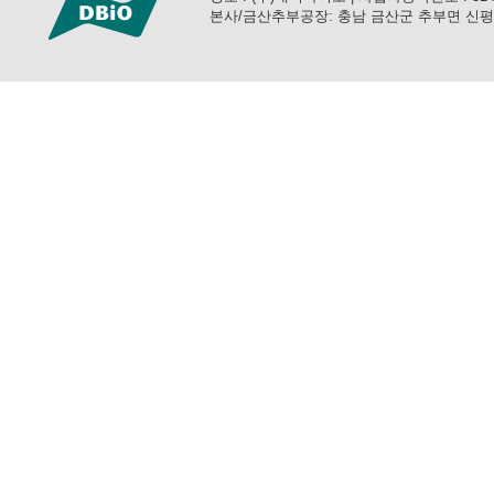
본사/금산추부공장: 충남 금산군 추부면 신평공단로 57 (