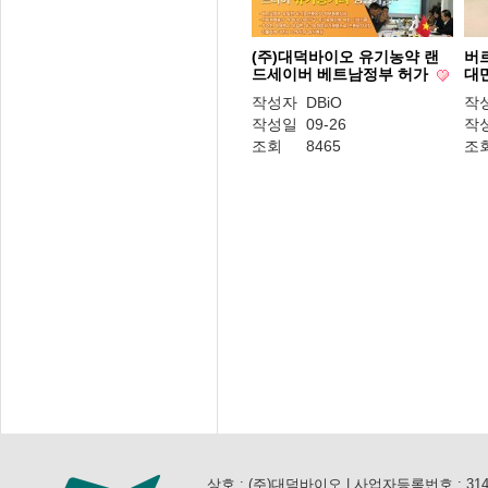
(주)대덕바이오 유기농약 랜
버르
드세이버 베트남정부 허가
대
작성자
DBiO
작
작성일
09-26
작
조회
8465
조
상호 : (주)대덕바이오 | 사업자등록번호 : 314-81-3