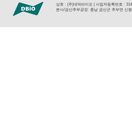
상호 : (주)대덕바이오 | 사업자등록번호 : 314-81-3
본사/금산추부공장: 충남 금산군 추부면 신평공단로 57 (